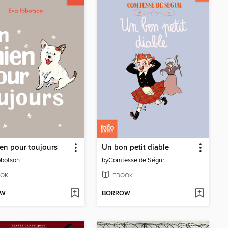
en pour toujours
Un bon petit diable
bbotson
by
Comtesse de Ségur
OK
EBOOK
OW
BORROW