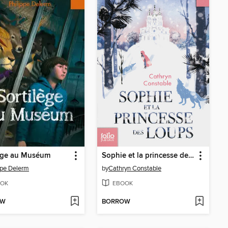
lège au Muséum
Sophie et la princesse des loups
ppe Delerm
by
Cathryn Constable
OK
EBOOK
OW
BORROW