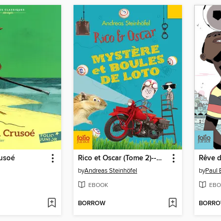
usoé
Rico et Oscar (Tome 2)--Mystère et boules de loto
Rêve d
by
Andreas Steinhöfel
by
Paul 
EBOOK
EBO
BORROW
BORR