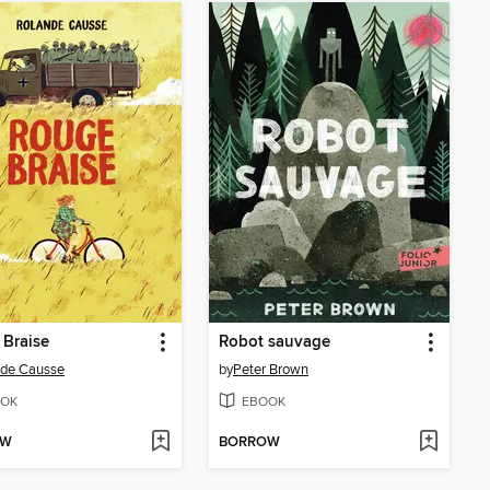
Braise
Robot sauvage
nde Causse
by
Peter Brown
OK
EBOOK
OW
BORROW