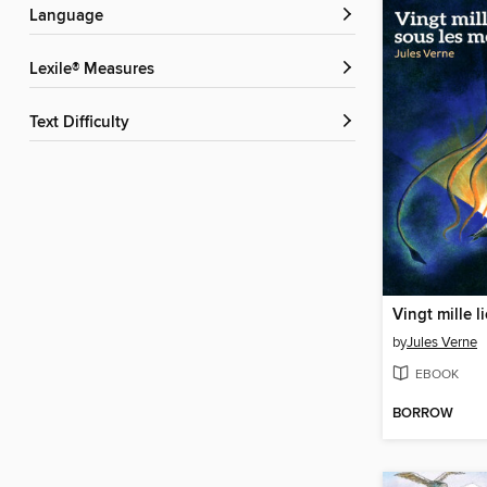
Language
Lexile® Measures
Text Difficulty
by
Jules Verne
EBOOK
BORROW