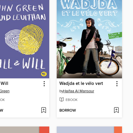
 Will
Wadjda et le vélo vert
Green
by
Haifaa Al Mansour
OK
EBOOK
OW
BORROW