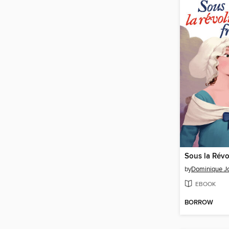
by
Dominique Jo
EBOOK
BORROW