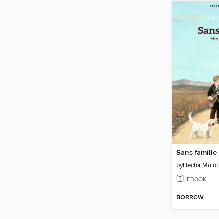
Sans famille
by
Hector Malot
EBOOK
BORROW