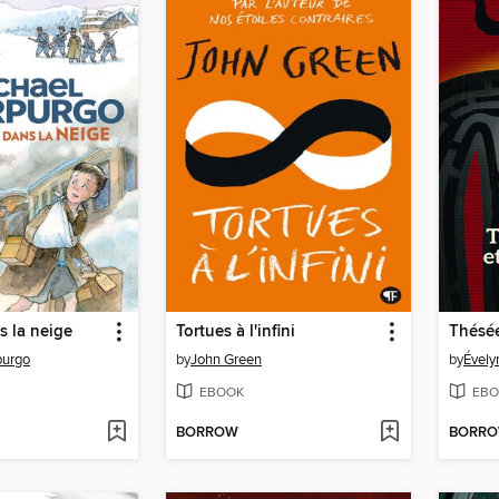
s la neige
Tortues à l'infini
purgo
by
John Green
by
Évely
EBOOK
EBO
BORROW
BORR