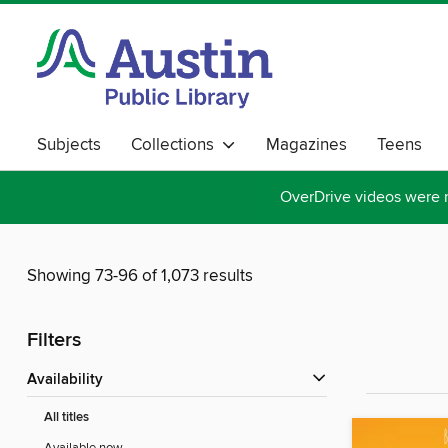
Subjects
Collections
Magazines
Teens
OverDrive videos were 
Showing 73-96 of 1,073 results
Filters
Availability
All titles