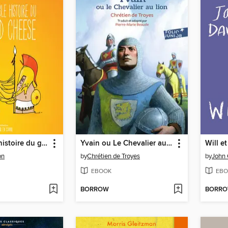
La véritable histoire du grilled cheese
Yvain ou Le Chevalier au lion
Will et
on
by
Chrétien de Troyes
by
John 
EBOOK
EBO
BORROW
BORR