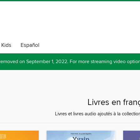
Kids
Español
removed on September 1, 2022. For more streaming video optio
Livres en fran
Livres et livres audio ajoutés à la collect