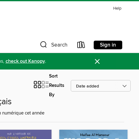
Help
Sign in
Search
×
ns,
check out Kanopy
.
Sort
Results
By
çais
ion numérique cet année