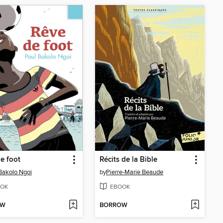
e foot
Récits de la Bible
Bakolo Ngoi
by
Pierre-Marie Beaude
OK
EBOOK
OW
BORROW