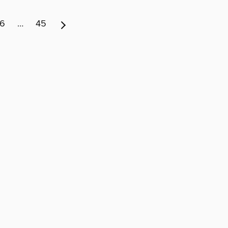
6
…
45