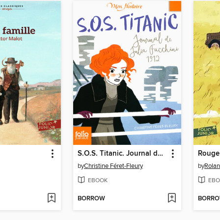
S.O.S. Titanic. Journal de Julia Facchini, 1912
Rouge 
by
Christine Féret-Fleury
by
Rola
EBOOK
EBO
BORROW
BORR