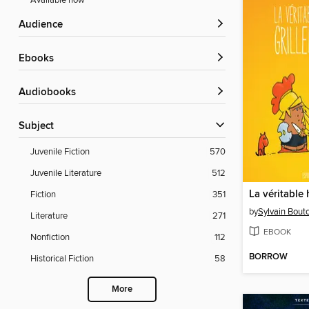
Available now
Audience
ebooks
Audiobooks
Subject
Juvenile Fiction
570
Juvenile Literature
512
Fiction
351
by
Sylvain Bout
Literature
271
EBOOK
Nonfiction
112
BORROW
Historical Fiction
58
More