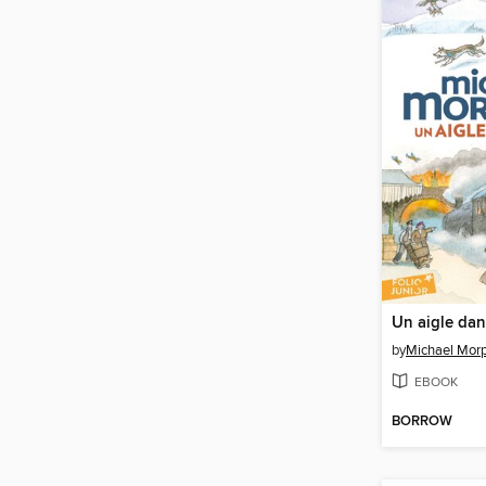
Un aigle dan
by
Michael Mor
EBOOK
BORROW