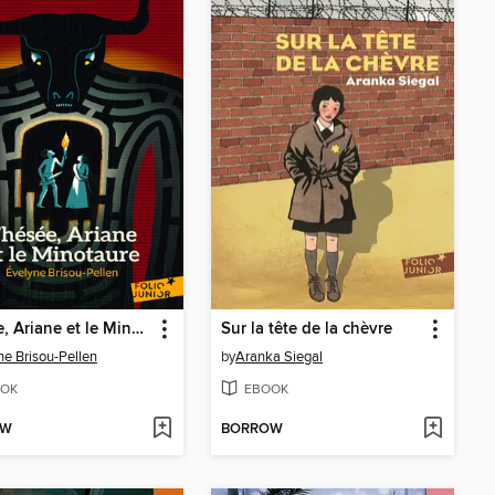
Thésée, Ariane et le Minotaure
Sur la tête de la chèvre
ne Brisou-Pellen
by
Aranka Siegal
OK
EBOOK
OW
BORROW