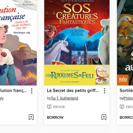
Sous la Révolution française
Le Secret des petits griffons
Sorti
ly
by
Tui T. Sutherland
by
Phili
EBOOK
EBO
BORROW
BORR