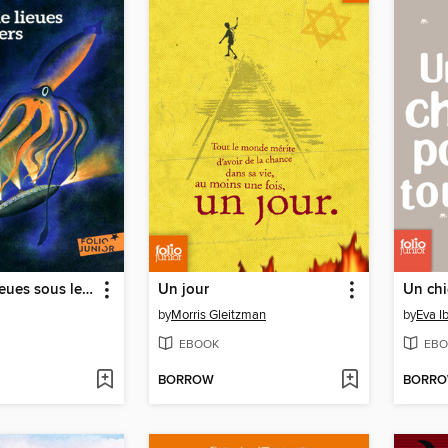
Vingt mille lieues sous les mers
Un jour
Un chi
by
Morris Gleitzman
by
Eva I
EBOOK
EBO
BORROW
BORR