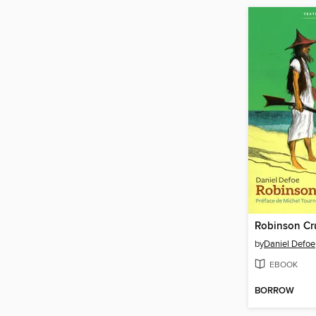
Robinson Cr
by
Daniel Defoe
EBOOK
BORROW