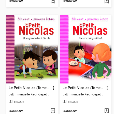
BORROW
BORROW
Le Petit Nicolas (Tome 29)--Une grenouille à l'école
Le Petit Nicolas (Tome 24)--Pauvre baby-sitter !
by
Emmanuelle Kecir-Lepetit
by
Emmanuelle Kecir-Lepetit
EBOOK
EBOOK
BORROW
BORROW