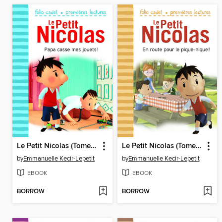
Le Petit Nicolas (Tome 19)--Papa casse mes jouets!
Le Petit Nicolas (Tome 14)--En route pour le pique-nique !
by
Emmanuelle Kecir-Lepetit
by
Emmanuelle Kecir-Lepetit
EBOOK
EBOOK
BORROW
BORROW