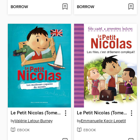
BORROW
BORROW
Le Petit Nicolas (Tome 3)--Les meilleurs copains du monde
Le Petit Nicolas (Tome 3)--Les filles, c'est drôlement compliqué !
by
Valérie Latour-Burney
by
Emmanuelle Kecir-Lepetit
EBOOK
EBOOK