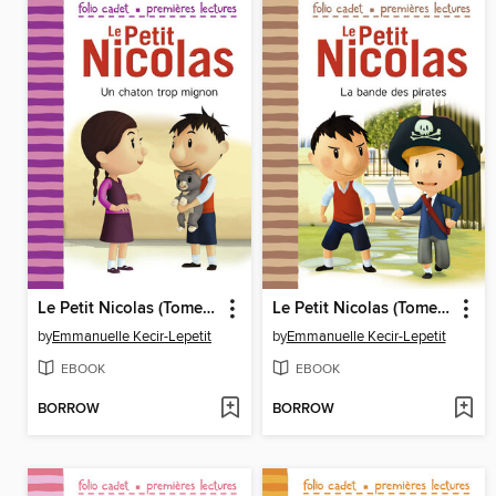
Le Petit Nicolas (Tome 13)--Un chaton trop mignon
Le Petit Nicolas (Tome 12)--La bande des pirates
by
Emmanuelle Kecir-Lepetit
by
Emmanuelle Kecir-Lepetit
EBOOK
EBOOK
BORROW
BORROW