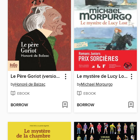
Le Père Goriot (version abrégée)
Le mystère de Lucy Lost
by
Honoré de Balzac
by
Michael Morpurgo
EBOOK
EBOOK
BORROW
BORROW