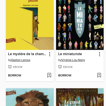
Le mystère de la chambre jaune
Le miniaturiste
by
Gaston Leroux
by
Virginie Lou-Nony
EBOOK
EBOOK
BORROW
BORROW