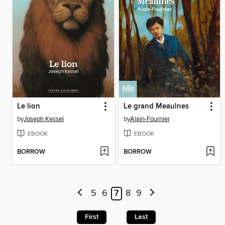
Le lion
Le grand Meaulnes
by
Joseph Kessel
by
Alain-Fournier
EBOOK
EBOOK
BORROW
BORROW
5
6
7
8
9
First
Last